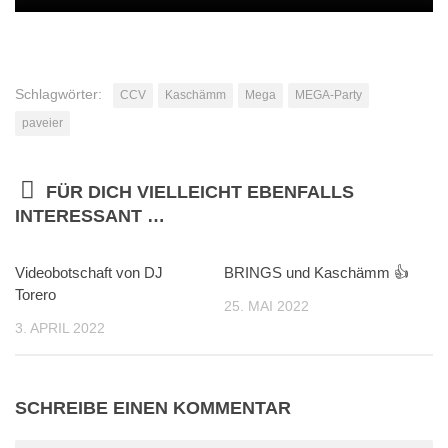
Schlagwörter:
CCV
Kaschämm
Mega
MEGA-Party
paveier
FÜR DICH VIELLEICHT EBENFALLS
INTERESSANT …
Videobotschaft von DJ
0
BRINGS und Kaschämm 👍
1
Torero
25. MAI 2022
3. APRIL 2022
SCHREIBE EINEN KOMMENTAR