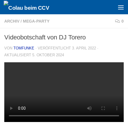
Zum Inhalt springen
ARCHIV
/
MEGA-PARTY
0
Videobotschaft von DJ Torero
VON
TOMFUNKE
· VERÖFFENTLICHT
3. APRIL 2022
·
AKTUALISIERT
5. OKTOBER 2024