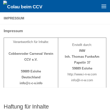
Zum Inhalt springen
IMPRESSUM
Impressum
Verantwortlich für Inhalte:
Erstellt durch:
INW
Cobbenroder Carneval Verein
Inh. Thomas FunkeAm
CCV e.V.
Papelör 37
59889 Eslohe
59889 Eslohe
http://www.i-n-w.com
Deutschland
info@i-n-w.com
info@c-c-v.info
Haftung für Inhalte