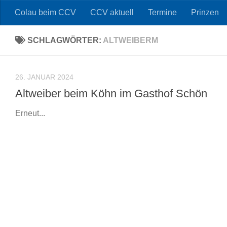
Colau beim CCV
CCV aktuell
Termine
Prinzen
Zum Inhalt springen
SCHLAGWÖRTER:
ALTWEIBERM
26. JANUAR 2024
Altweiber beim Köhn im Gasthof Schön
Erneut...